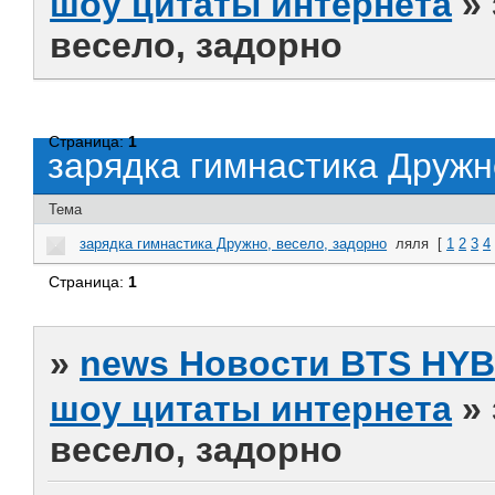
шоу цитаты интернета
»
весело, задорно
Страница:
1
зарядка гимнастика Дружн
Тема
зарядка гимнастика Дружно, весело, задорно
ляля
[
1
2
3
4
Страница:
1
»
news Новости BTS HY
шоу цитаты интернета
»
весело, задорно