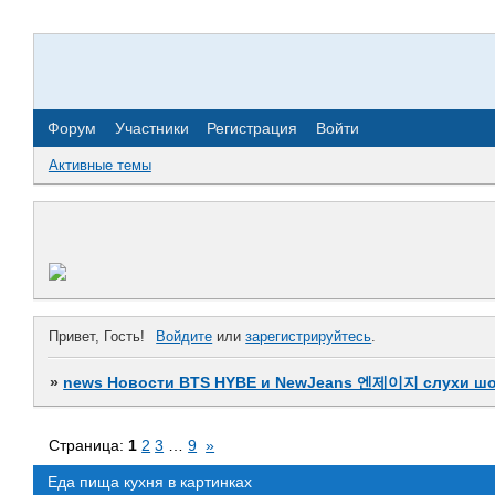
Форум
Участники
Регистрация
Войти
Активные темы
Привет, Гость!
Войдите
или
зарегистрируйтесь
.
»
news Новости BTS HYBE и NewJeans 엔제이지 слухи шо
Страница:
1
2
3
…
9
»
Еда пища кухня в картинках