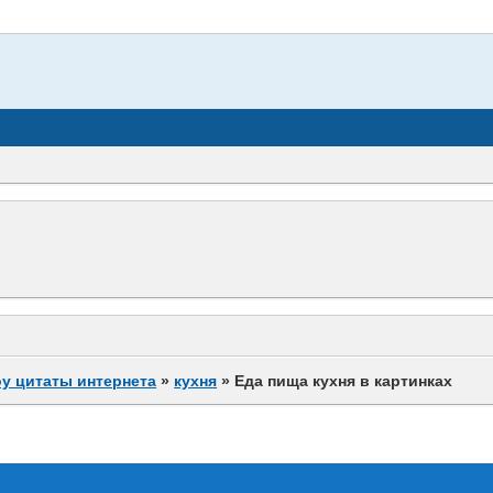
у цитаты интернета
»
кухня
»
Еда пища кухня в картинках