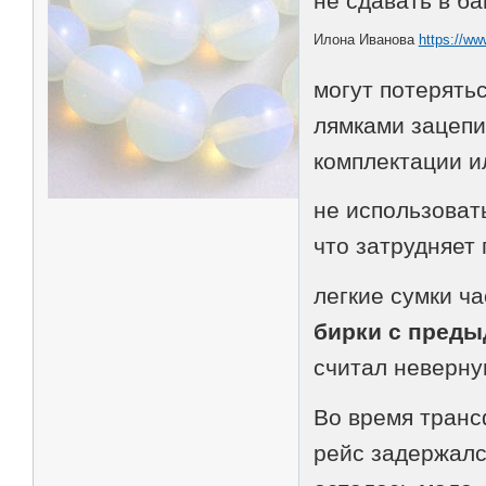
не сдавать в ба
Илона Иванова
https://ww
могут потерять
лямками зацепит
комплектации и
не использовать
что затрудняет 
легкие сумки ч
бирки с преды
считал неверну
Во время транс
рейс задержалс