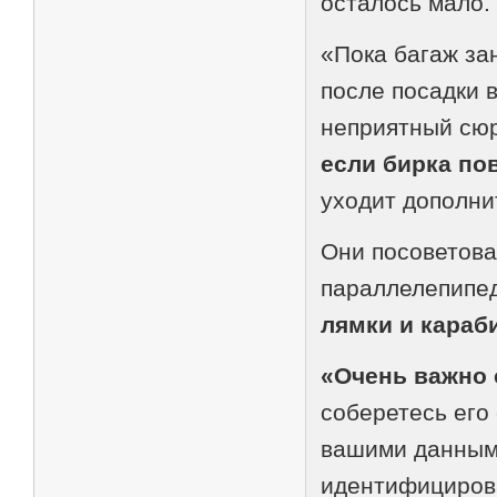
осталось мало.
«Пока багаж за
после посадки 
неприятный сюр
если бирка по
уходит дополни
Они посоветова
параллелепипед
лямки и караб
«Очень важно
соберетесь его 
вашими данными
идентифициров