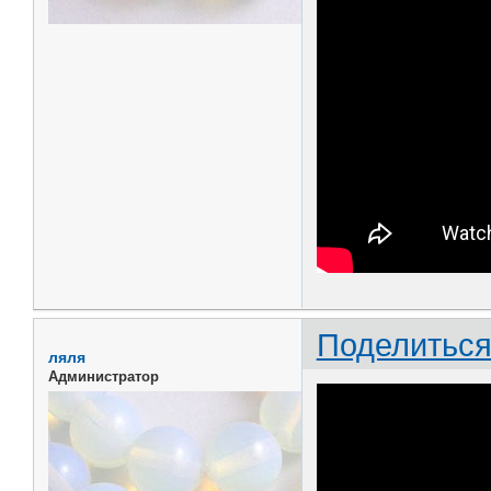
Поделитьс
ляля
Администратор