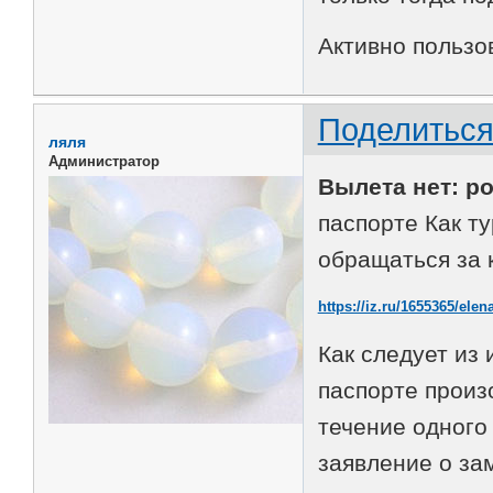
Активно пользо
Поделитьс
ляля
Администратор
Вылета нет: р
паспорте Как т
обращаться за 
https://iz.ru/1655365/ele
Как следует из
паспорте произ
течение одного
заявление о за