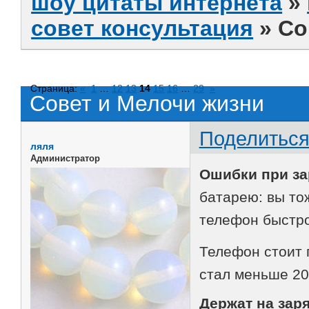
шоу цитаты интернета
»
совет консультация
»
Со
Страница:
«
1
…
12
13
14
15
16
…
29
»
Совет и Мелочи жизни
Поделитьс
ляля
Администратор
Ошибки при за
батарею: вы то
телефон быстро
Телефон стоит п
стал меньше 2
Держат на заря