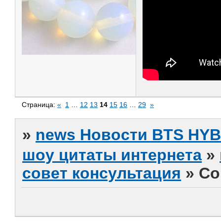
Страница:
«
1
…
12
13
14
15
16
…
29
»
»
news Новости BTS HY
шоу цитаты интернета
»
совет консультация
»
Со