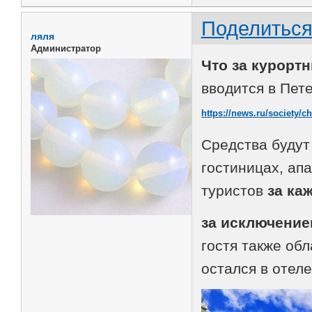
Поделитьс
ляля
Администратор
Что за курорт
вводится в Пете
https://news.ru/society/
Средства будут
гостиницах, ап
туристов
за ка
за исключение
гостя также об
остался в отел