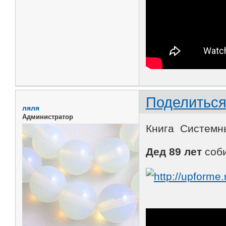
Поделитьс
ляля
Администратор
Книга Системн
Дед 89 лет
соби