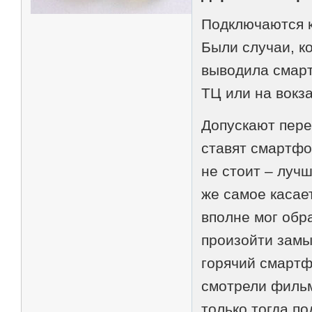
Подключаются 
Были случаи, к
выводила смарт
ТЦ или на вокз
Допускают пер
ставят смартфон
не стоит – лучш
же самое касает
вполне мог обра
произойти замы
горячий смартф
смотрели фильм
только тогда по