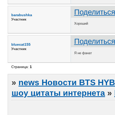
Поделитьс
barabushka
Участник
Хороший
Поделитьс
bluecat155
Участник
Я не фанат
Страница:
1
»
news Новости BTS HY
шоу цитаты интернета
»