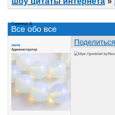
шоу цитаты интернета
»
Страница:
1
Все обо все
Поделитьс
ляля
Администратор