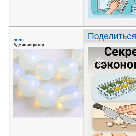
Поделитьс
ляля
Администратор