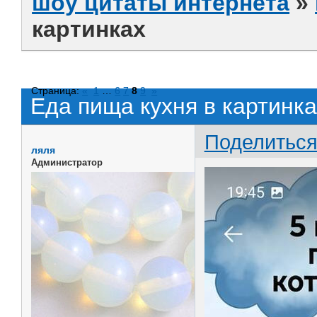
шоу цитаты интернета
»
картинках
Страница:
«
1
…
6
7
8
9
»
Еда пища кухня в картинка
Поделитьс
ляля
Администратор