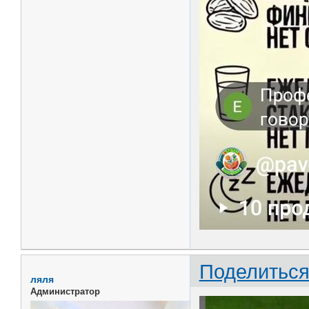
Поделитьс
ляля
Администратор