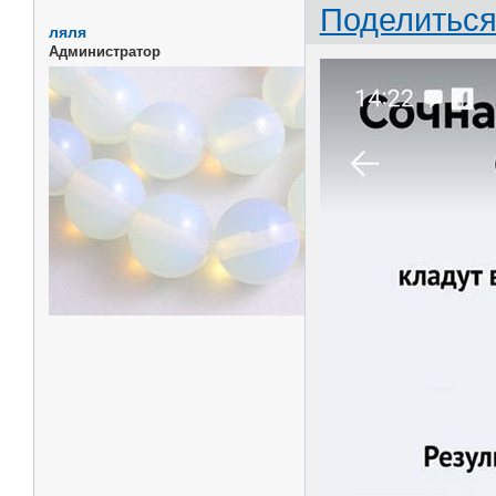
Поделитьс
ляля
Администратор