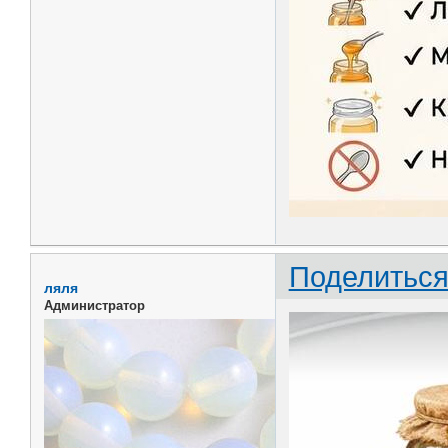
Поделитьс
ляля
Администратор