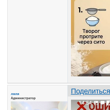
Поделитьс
ляля
Администратор